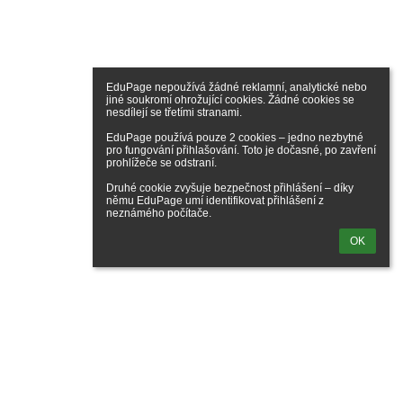
EduPage nepoužívá žádné reklamní, analytické nebo 
jiné soukromí ohrožující cookies. Žádné cookies se 
nesdílejí se třetími stranami.

EduPage používá pouze 2 cookies – jedno nezbytné 
pro fungování přihlašování. Toto je dočasné, po zavření 
prohlížeče se odstraní.

Druhé cookie zvyšuje bezpečnost přihlášení – díky 
němu EduPage umí identifikovat přihlášení z 
neznámého počítače.
OK
Soukromá Základní škola Xavier v Ústí nad Labem
Šrámkova 3062/38
40011 Ústí nad Labem
725047903