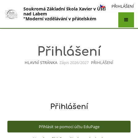
PŘIHLÁŠENÍ
Soukromá Základní škola Xavier v Ústí
nad Labem
"Moderní vzdělávání v přátelském
prostředí"
Přihlášení
HLAVNÍ STRÁNKA
Zápis 2026/2027
PŘIHLÁŠENÍ
Přihlášení
Přihlášení
Přihlásit se pomocí účtu EduPage