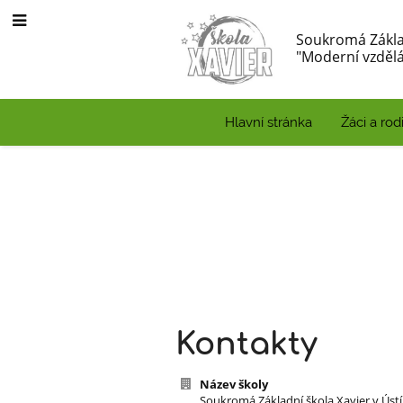
Soukromá Zákla
"Moderní vzdělá
Hlavní stránka
Žáci a rod
Kontakt
Kontakty
Název školy
Soukromá Základní škola Xavier v Úst