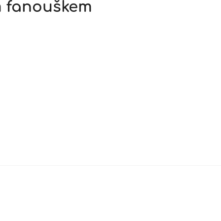
m fanouškem
d Labem