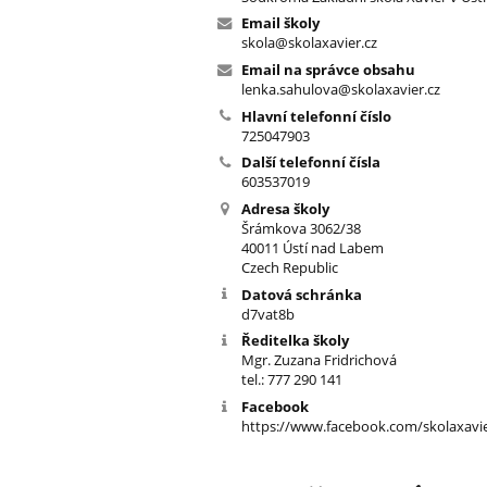
Email školy
skola@skolaxavier.cz
Email na správce obsahu
lenka.sahulova@skolaxavier.cz
Hlavní telefonní číslo
725047903
Další telefonní čísla
603537019
Adresa školy
Šrámkova 3062/38
40011 Ústí nad Labem
Czech Republic
Datová schránka
d7vat8b
Ředitelka školy
Mgr. Zuzana Fridrichová
tel.: 777 290 141
Facebook
https://www.facebook.com/skolaxavi