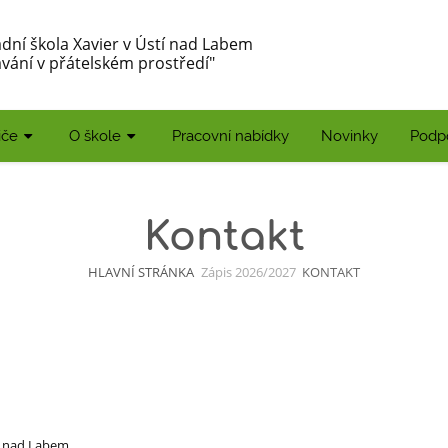
dní škola Xavier v Ústí nad Labem
vání v přátelském prostředí"
iče
O škole
Pracovní nabídky
Novinky
Podp
Kontakt
HLAVNÍ STRÁNKA
Zápis 2026/2027
KONTAKT
í nad Labem