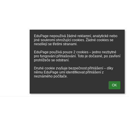
EduPage nepoužívá žádné reklamní, analytické nebo 
jiné soukromí ohrožující cookies. Žádné cookies se 
nesdílejí se třetími stranami.

EduPage používá pouze 2 cookies – jedno nezbytné 
pro fungování přihlašování. Toto je dočasné, po zavření 
prohlížeče se odstraní.

Druhé cookie zvyšuje bezpečnost přihlášení – díky 
němu EduPage umí identifikovat přihlášení z 
neznámého počítače.
OK