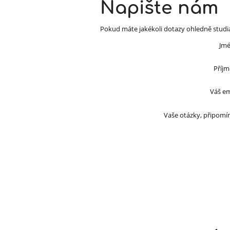
Napište nám
Pokud máte jakékoli dotazy ohledně studia
Jmé
Příjm
Váš em
Vaše otázky, připomí