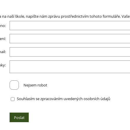
 na naší škole, napište nám zprávu prostřednictvím tohoto formuláře. Vaše
no:
ení:
ail:
nky:
Nejsem robot
Souhlasím se zpracováním uvedených osobních údajů