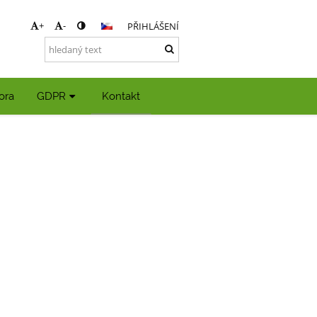
+
-
PŘIHLÁŠENÍ
ora
GDPR
Kontakt