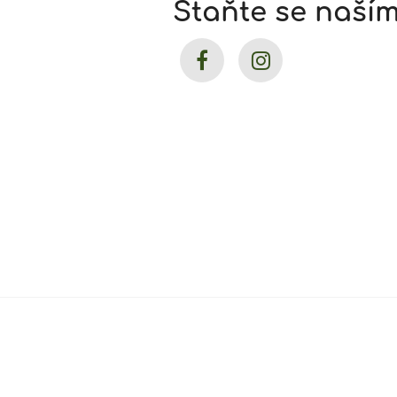
Staňte se naší
Soukromá Základní škola Xavier v Ústí na
Šrámkova 3062/38
40011 Ústí nad Labem